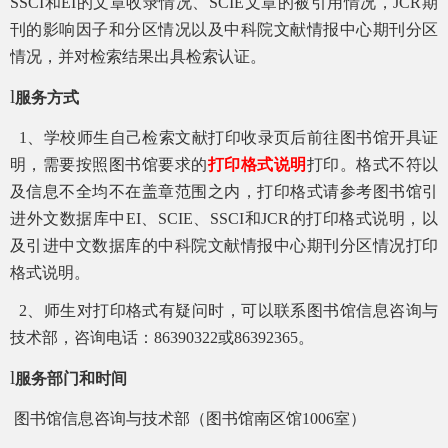
SSCI和
EI的
文章
收录情况
、
SCIE
文章
的被引用情况，
JCR期
刊的影响因子和分区情况以及中科院文献情报中心期刊分区
情况，
并对检索结果出具检索
认证。
l
服务方式
1、学校师生自己检索文献打印收录页后
前往
图书馆开具证
明，需要按照图书馆要求的
打印格式说明
打印
。格式不符以
及信息不全均不在盖章范围之内，打印格式请参考图书馆
引
进外文数据库
中
EI
、
SCIE
、
SSCI
和
JCR的
打印格式说明，以
及引进中文数据库的中科院文献情报中心期刊分区情况打印
格式说明
。
2、
师生
对
打印
格式有疑问时
，可以联系图书馆信息咨询
与
技术
部
，
咨询电话：
86390322或86392365。
l
服务部门和时间
图书馆信息咨询
与技术
部（
图书馆
南区馆
1006室
）